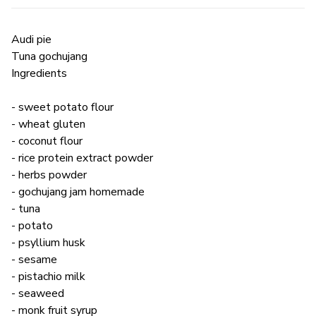
Audi pie
Tuna gochujang
Ingredients
- sweet potato flour
- wheat gluten
- coconut flour
- rice protein extract powder
- herbs powder
- gochujang jam homemade
- tuna
- potato
- psyllium husk
- sesame
- pistachio milk
- seaweed
- monk fruit syrup