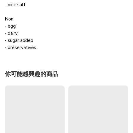
- pink salt
Non
- egg
- dairy
- sugar added
- preservatives
你可能感興趣的商品