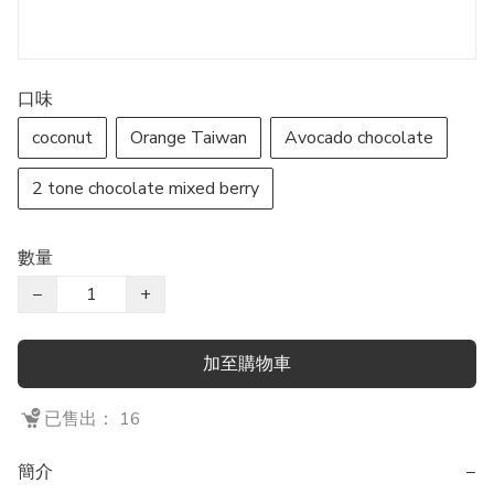
口味
coconut
Orange Taiwan
Avocado chocolate
2 tone chocolate mixed berry
數量
−
+
加至購物車
已售出： 16
簡介
−