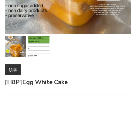
預購
[H8P]Egg White Cake