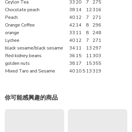
Ceylon Tea
33
20
7
275
Chocolate peach
38
14
12
316
Peach
40
12
7
271
Orange Coffee
42
14
8
296
orange
33
11
8
248
Lychee
40
12
7
271
black sesame/black sesame
34
11
13
297
Red kidney beans
36
15
11
303
golden nuts
38
17
15
355
Mixed Taro and Sesame
40
10.5
13
319
你可能感興趣的商品