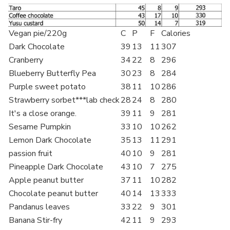
Vegan pie/220g
C
P
F
Calories
Dark Chocolate
39
13
11
307
Cranberry
34
22
8
296
Blueberry Butterfly Pea
30
23
8
284
Purple sweet potato
38
11
10
286
Strawberry sorbet***lab check
28
24
8
280
It's a close orange.
39
11
9
281
Sesame Pumpkin
33
10
10
262
Lemon Dark Chocolate
35
13
11
291
passion fruit
40
10
9
281
Pineapple Dark Chocolate
43
10
7
275
Apple peanut butter
37
11
10
282
Chocolate peanut butter
40
14
13
333
Pandanus leaves
33
22
9
301
Banana Stir-fry
42
11
9
293