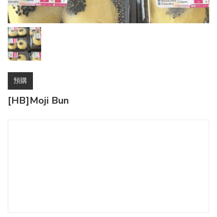
預購
[HB]Moji Bun