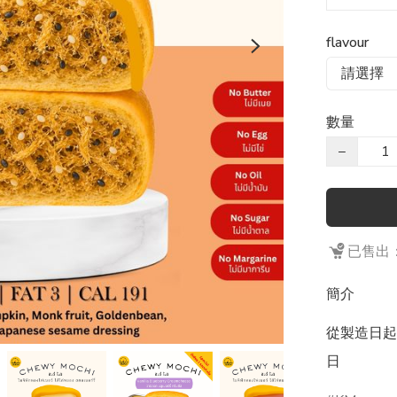
flavour
數量
−
已售出：
簡介
從製造日起計
日