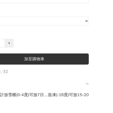
+
加至購物車
 32
−
放雪櫃(0-4度)可放7日，急凍(-18度)可放15-20