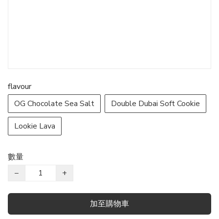
flavour
OG Chocolate Sea Salt
Double Dubai Soft Cookie
Lookie Lava
數量
−
+
加至購物車