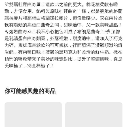
💚雙層杜拜曲奇🍫：這款比之前的更大。棉花糖柔軟有嚼
勁，方便食用。餡料與原味杜拜曲奇一樣，都是酥脆的格蘭
諾拉麥片和高蛋白格蘭諾拉麥片，但份量略少。夾在兩片柔
軟有嚼勁的高蛋白曲奇之間，甜味適中。又一款美味甜點！
🫗熔岩曲奇🍪：我不小心把它叫成了布朗尼曲奇！ 🤣 頂部
是乳清蛋白曲奇麵團，外酥裡嫩，甜度適中，還加入了巧克
力碎。蛋糕底是鬆軟的可可蛋糕，裡面填滿了濃鬱順滑的熔
岩餡，有兩種口味：濃鬱的黑巧克力和柔滑的鮮牛奶。撒在
頂部的鹽粒帶來了美妙的味覺對比，提升了整體風味，真是
美味極了，簡直棒極了！
你可能感興趣的商品