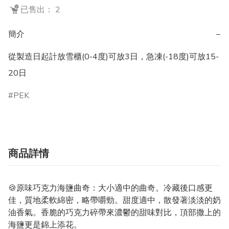
已售出： 2
簡介
−
從製造日起計放雪櫃(0-4度)可放3日，急凍(-18度)可放15-
20日
PEK
商品詳情
🍪原味巧克力海鹽曲奇：大小適中的曲奇。冷藏後口感更
佳，質地柔軟綿密，略帶嚼勁。甜度適中，散發著淡淡的奶
油香氣。香脆的巧克力碎帶來濃鬱的甜味對比，頂部撒上的
海鹽更是錦上添花。