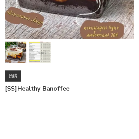
預購
[SS]Healthy Banoffee