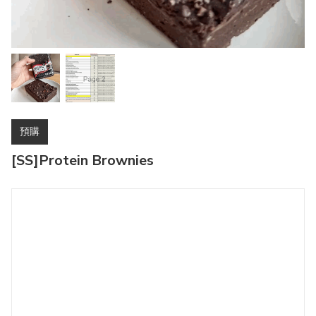
預購
[SS]Protein Brownies