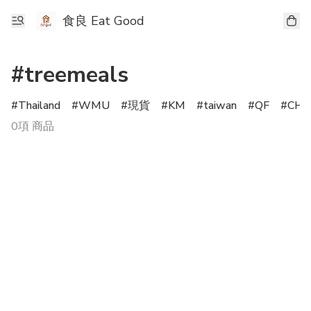
食良 Eat Good
#treemeals
Thailand
WMU
現貨
KM
taiwan
QF
CHS
0項 商品